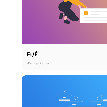
Er/É
Häufige Fehler