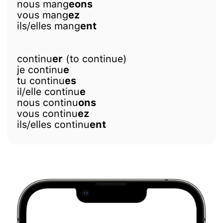
nous mang
eons
vous mang
ez
ils/elles mang
ent
continu
er
(to continue)
je continu
e
tu continu
es
il/elle continu
e
nous continu
ons
vous continu
ez
ils/elles continu
ent