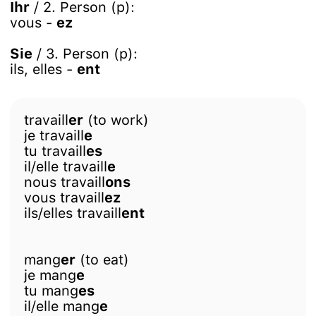
Ihr
/ 2. Person (p):
vous -
ez
Sie
/ 3. Person (p):
ils, elles -
ent
travaill
er
(to work)
je travaill
e
tu travaill
es
il/elle travaill
e
nous travaill
ons
vous travaill
ez
ils/elles travaill
ent
mang
er
(to eat)
je mang
e
tu mang
es
il/elle mang
e