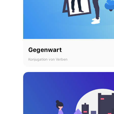
Gegenwart
Konjugation von Verben