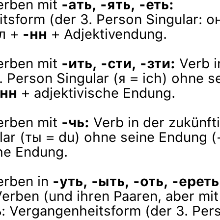
erben mit
-ать, -ять, -еть:
sform (der 3. Person Singular: он
-л +
-нн
+ Adjektivendung.
erben mit
-ить, -сти, -зти:
Verb i
. Person Singular (я = ich) ohne 
енн
+ adjektivische Endung.
erben mit
-чь:
Verb in der zukünft
lar (ты = du) ohne seine Endung 
che Endung.
erben in
-уть, -ыть, -оть, -ереть
erben (und ihren Paaren, aber mit 
: Vergangenheitsform (der 3. Pers