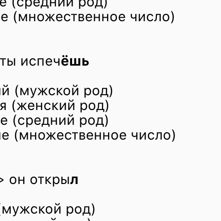
е (средний род)
е (множественное число)
ты испеч
ёшь
й (мужской род)
я (женский род)
е (средний род)
е (множественное число)
 он откры
л
(мужской род)