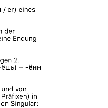
 / er) eines
n der
seine Endung
igen 2.
(-ёшь) +
-ённ
und von
Präfixen) in
on Singular: