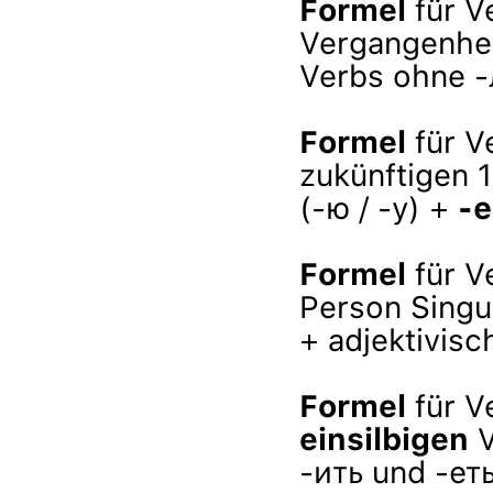
Formel
für V
Vergangenheit
Verbs ohne 
Formel
für V
zukünftigen 1
(-ю / -у) +
-
Formel
für V
Person Singu
+ adjektivis
Formel
für V
einsilbigen
V
-ить und -еть