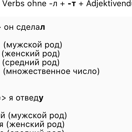
s Verbs ohne -л +
-т
+ Adjektiven
 он сдела
л
 (мужской род)
 (женский род)
 (средний род)
 (множественное число)
> я отвед
у
й (мужской род)
я (женский род)