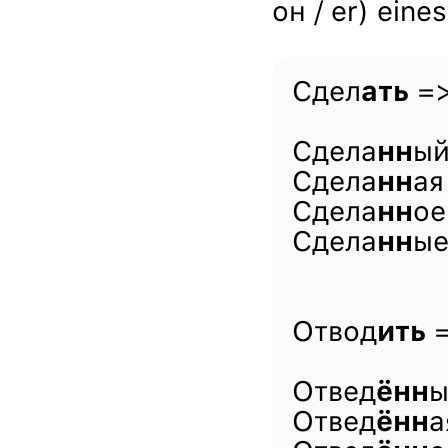
он / er) eine
Сдел
ать
=>
Сдела
нн
ый
Сдела
нн
ая
Сдела
нн
ое
Сдела
нн
ые
Отвод
ить
=
Отвед
ённ
ы
Отвед
ённ
а