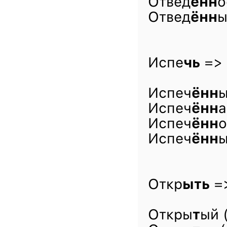
Отвед
ённ
о
Отвед
ённ
ы
Испе
чь
=> 
Испеч
ённ
ы
Испеч
ённ
а
Испеч
ённ
о
Испеч
ённ
ы
Откр
ыть
=>
Откры
т
ый 