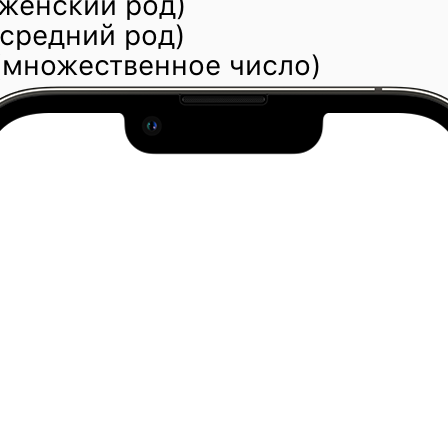
(женский род)
(средний род)
(множественное число)