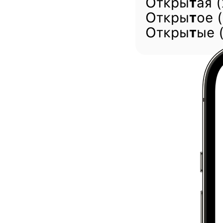
Откры
т
ая 
Откры
т
ое 
Откры
т
ые 