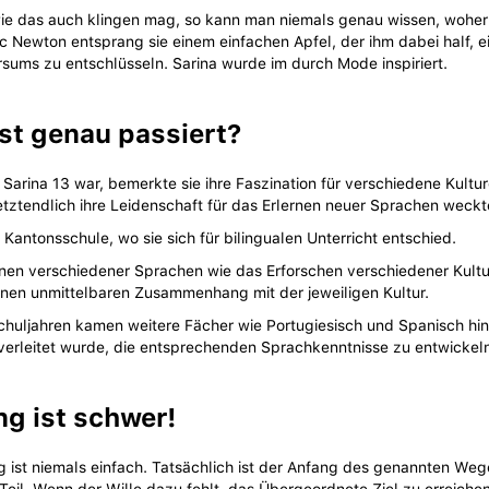
e das auch klingen mag, so kann man niemals genau wissen, woher d
ac Newton entsprang sie einem einfachen Apfel, der ihm dabei half, e
sums zu entschlüsseln. Sarina wurde im durch Mode inspiriert.
st genau passiert?
s Sarina 13 war, bemerkte sie ihre Faszination für verschiedene Kultu
tztendlich ihre Leidenschaft für das Erlernen neuer Sprachen weckt
Kantonsschule, wo sie sich für bilingualen Unterricht entschied.
rnen verschiedener Sprachen wie das Erforschen verschiedener Kult
einen unmittelbaren Zusammenhang mit der jeweiligen Kultur.
Schuljahren kamen weitere Fächer wie Portugiesisch und Spanisch hi
verleitet wurde, die entsprechenden Sprachkenntnisse zu entwickel
ng ist schwer!
 ist niemals einfach. Tatsächlich ist der Anfang des genannten Weg