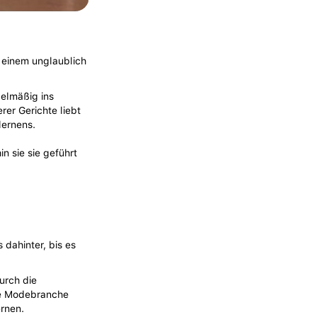
n einem unglaublich
gelmäßig ins
rer Gerichte liebt
lernens.
n sie sie geführt
 dahinter, bis es
urch die
die Modebranche
rnen.