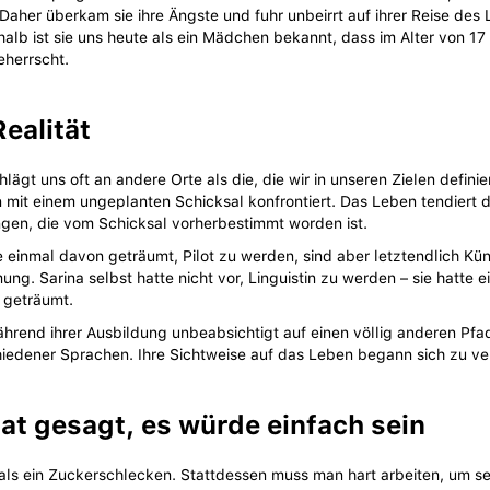
 Daher überkam sie ihre Ängste und fuhr unbeirrt auf ihrer Reise des 
alb ist sie uns heute als ein Mädchen bekannt, dass im Alter von 17
herrscht.
Realität
lägt uns oft an andere Orte als die, die wir in unseren Zielen defini
 mit einem ungeplanten Schicksal konfrontiert. Das Leben tendiert d
gen, die vom Schicksal vorherbestimmt worden ist.
ie einmal davon geträumt, Pilot zu werden, sind aber letztendlich Kü
ng. Sarina selbst hatte nicht vor, Linguistin zu werden – sie hatte e
n geträumt.
hrend ihrer Ausbildung unbeabsichtigt auf einen völlig anderen Pfad
iedener Sprachen. Ihre Sichtweise auf das Leben begann sich zu ve
t gesagt, es würde einfach sein
als ein Zuckerschlecken. Stattdessen muss man hart arbeiten, um se