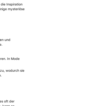
ie Inspiration
inige mysteriöse
ren und
e.
uren. In Mode
nzu, wodurch sie
n.
es oft der