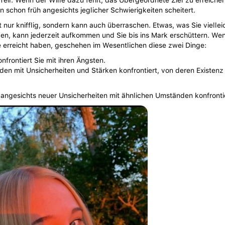
Teil. Wenn der Wille dazu fehlt, das Übergeordnete Ziel zu erreiche
 schon früh angesichts jeglicher Schwierigkeiten scheitert.
t nur knifflig, sondern kann auch überraschen. Etwas, was Sie viellei
n, kann jederzeit aufkommen und Sie bis ins Mark erschüttern. Wen
 erreicht haben, geschehen im Wesentlichen diese zwei Dinge:
frontiert Sie mit ihren Ängsten.
den mit Unsicherheiten und Stärken konfrontiert, von deren Existenz 
angesichts neuer Unsicherheiten mit ähnlichen Umständen konfrontie