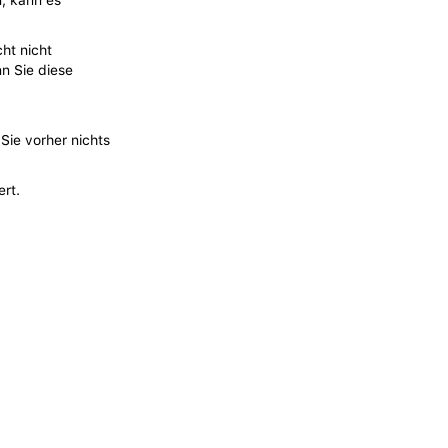
n, kann es
cht nicht
n Sie diese
Sie vorher nichts
rt.