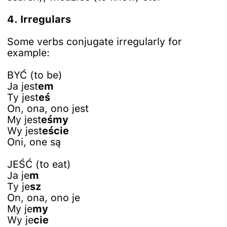
4. Irregulars
Some verbs conjugate irregularly for
example:
BYĆ (to be)
Ja jest
em
Ty jest
eś
On, ona, ono jest
My jest
eśmy
Wy jest
eście
Oni, one są
JEŚĆ (to eat)
Ja je
m
Ty je
sz
On, ona, ono je
My je
my
Wy je
cie