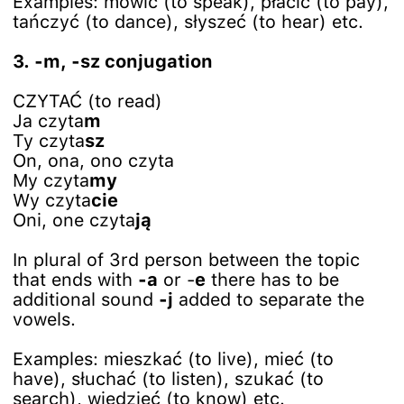
Examples: mówić (to speak), płacić (to pay),
tańczyć (to dance), słyszeć (to hear) etc.
3. -m, -sz conjugation
CZYTAĆ (to read)
Ja czyta
m
Ty czyta
sz
On, ona, ono czyta
My czyta
my
Wy czyta
cie
Oni, one czyta
ją
In plural of 3rd person between the topic
that ends with
-a
or -
e
there has to be
additional sound
-j
added to separate the
vowels.
Examples: mieszkać (to live), mieć (to
have), słuchać (to listen), szukać (to
search), wiedzieć (to know) etc.