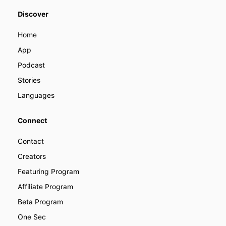
We offer various ways you can
Discover
become a part of LENGO. Find out
how you can collaborate with us to
Home
improve how people learn languages
around the world.
App
Podcast
Stories
Languages
Connect
Contact
Creators
Featuring Program
Affiliate Program
Beta Program
One Sec