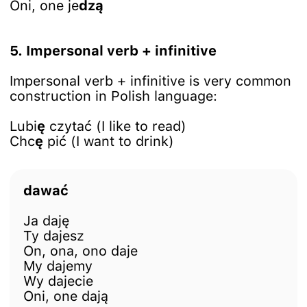
Oni, one je
dzą
5. Impersonal verb + infinitive
Impersonal verb + infinitive is very common
construction in Polish language:
Lubi
ę
czytać (I like to read)
Chc
ę
pić (I want to drink)
dawać
Ja daję
Ty dajesz
On, ona, ono daje
My dajemy
Wy dajecie
Oni, one dają