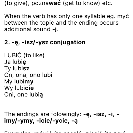
(to give), pozna
wać
(get to know) etc.
When the verb has only one syllable eg. myć
between the topic and the ending occurs
additional sound -
j
.
2. -ę, -isz/-ysz conjugation
LUBIĆ (to like)
Ja lubi
ę
Ty lubi
sz
On, ona, ono lubi
My lubi
my
Wy lubi
cie
Oni, one lubi
ą
The endings are folowingly:
-ę, -isz, -i, -
imy/-ymy, -icie/-ycie, -ą