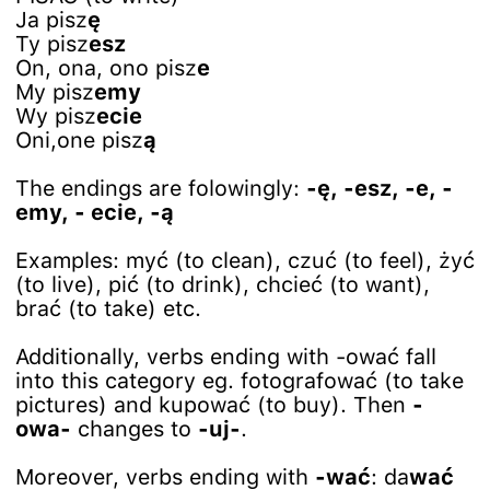
Ja pisz
ę
Ty pisz
esz
On, ona, ono pisz
e
My pisz
emy
Wy pisz
ecie
Oni,one pisz
ą
The endings are folowingly:
-ę, -esz, -e, -
emy, - ecie, -ą
Examples: myć (to clean), czuć (to feel), żyć
(to live), pić (to drink), chcieć (to want),
brać (to take) etc.
Additionally, verbs ending with -ować fall
into this category eg. fotografować (to take
pictures) and kupować (to buy). Then
-
owa-
changes to
-uj-
.
Moreover, verbs ending with
-wać
: da
wać