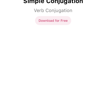
Simple Conjugation
Verb Conjugation
Download for Free
Simple Conjugation
Ja
kochać
Ja
kocham
On
czytać
On
czyta
On
mieszkać
w mieście.
On
mieszka
w mieście.
One
rzucać
piłkę.
One
rzucają
piłkę.
Głośno
rozmawiać
Głośno
rozmawiają
Wy
grać
w grę.
Wy
gracie
w grę.
Ja
pomagać
starszym ludziom.
Ja
pomagam
starszym ludziom.