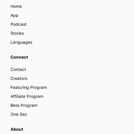
how you can collaborate with us to
Home
improve how people learn languages
around the world.
App
Podcast
Stories
Languages
Connect
Contact
Creators
Featuring Program
Affiliate Program
Beta Program
One Sec
About