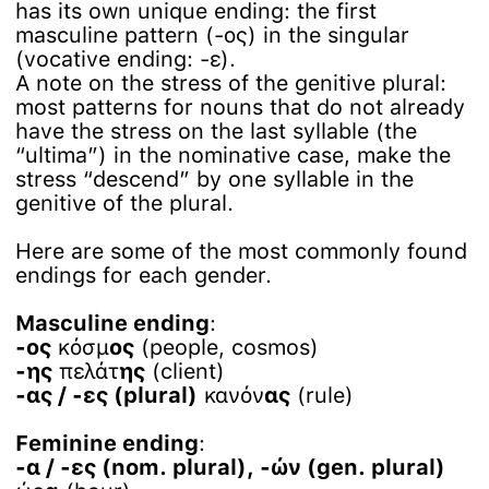
has its own unique ending: the first
masculine pattern (-ος) in the singular
(vocative ending: -ε).
A note on the stress of the genitive plural:
most patterns for nouns that do not already
have the stress on the last syllable (the
“ultima”) in the nominative case, make the
stress “descend” by one syllable in the
genitive of the plural.
Here are some of the most commonly found
endings for each gender.
Masculine ending
:
-ος
κόσμ
ος
(people, cosmos)
-ης
πελάτ
ης
(client)
-ας / -ες (plural)
κανόν
ας
(rule)
Feminine ending
:
-α / -ες (nom. plural), -ών (gen. plural)