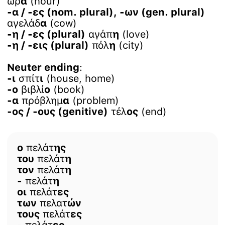
ώρ
α
(hour)
-α / -ες (nom. plural), -ων (gen. plural)
αγελάδ
α
(cow)
-η / -ες (plural)
αγάπ
η
(love)
-η / -εις (plural)
πόλ
η
(city)
Neuter ending
:
-ι
σπίτ
ι
(house, home)
-ο
βιβλί
ο
(book)
-α
πρόβλημ
α
(problem)
-ος / -ους (genitive)
τέλ
ος
(end)
ο
πελάτ
ης
του
πελάτ
η
τον
πελάτ
η
-
πελάτ
η
οι
πελάτ
ες
των
πελατ
ών
τους
πελάτ
ες