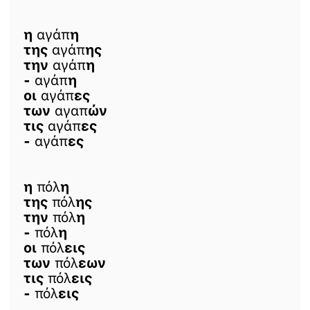
η
αγάπ
η
της
αγάπ
ης
την
αγάπ
η
-
αγάπ
η
οι
αγάπ
ες
των
αγαπ
ών
τις
αγάπ
ες
-
αγάπ
ες
η
πόλ
η
της
πόλ
ης
την
πόλ
η
-
πόλ
η
οι
πόλ
εις
των
πόλ
εων
τις
πόλ
εις
-
πόλ
εις