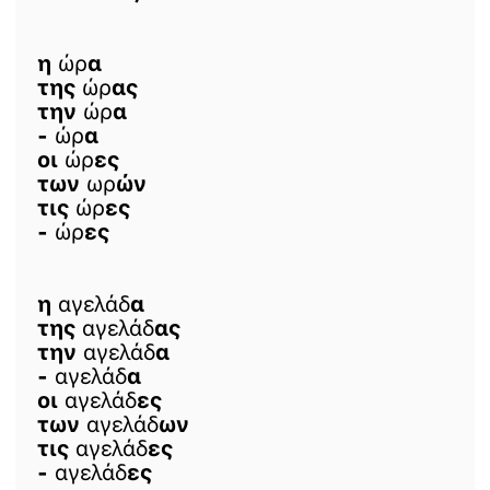
η
ώρ
α
της
ώρ
ας
την
ώρ
α
-
ώρ
α
οι
ώρ
ες
των
ωρ
ών
τις
ώρ
ες
-
ώρ
ες
η
αγελάδ
α
της
αγελάδ
ας
την
αγελάδ
α
-
αγελάδ
α
οι
αγελάδ
ες
των
αγελάδ
ων
τις
αγελάδ
ες
-
αγελάδ
ες