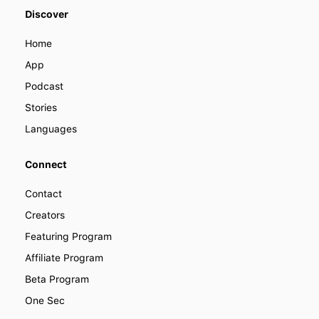
We offer various ways you can
Discover
become a part of LENGO. Find out
how you can collaborate with us to
Home
improve how people learn languages
around the world.
App
Podcast
Stories
Languages
Connect
Contact
Creators
Featuring Program
Affiliate Program
Beta Program
One Sec