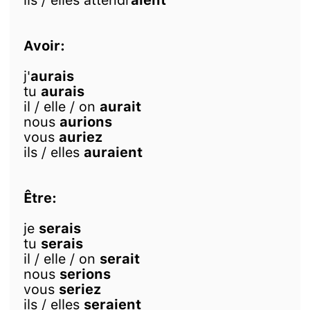
ils / elles attendr
aient
Avoir:
j'
aurais
tu
aurais
il / elle / on
aurait
nous
aurions
vous
auriez
ils / elles
auraient
Être:
je
serais
tu
serais
il / elle / on
serait
nous
serions
vous
seriez
ils / elles
seraient