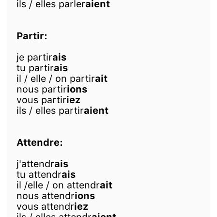
ils / elles parler
aient
Partir:
je partir
ais
tu partir
ais
il / elle / on partir
ait
nous partir
ions
vous partir
iez
ils / elles partir
aient
Attendre:
j'attendr
ais
tu attendr
ais
il /elle / on attendr
ait
nous attendr
ions
vous attendr
iez