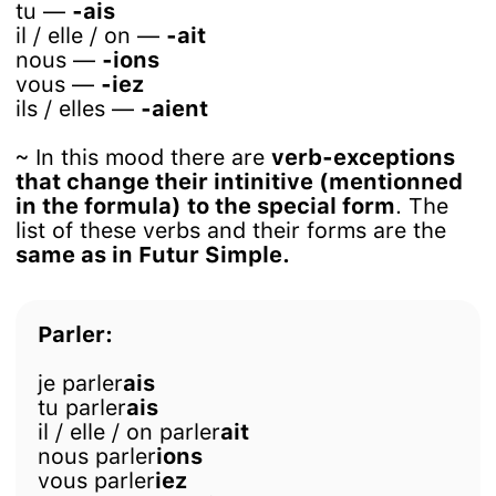
tu —
-ais
il / elle / on —
-ait
nous —
-ions
vous —
-iez
ils / elles —
-aient
~ In this mood there are
verb-exceptions
that change their intinitive (mentionned
in the formula) to the special form
. The
list of these verbs and their forms are the
same as in Futur Simple.
Parler:
je parler
ais
tu parler
ais
il / elle / on parler
ait
nous parler
ions
vous parler
iez