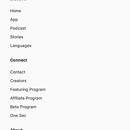
become a part of LENGO. Find out
how you can collaborate with us to
Home
improve how people learn languages
around the world.
App
Podcast
Stories
Languages
Connect
Contact
Creators
Featuring Program
Affiliate Program
Beta Program
One Sec