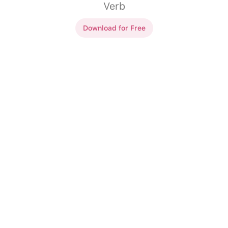
Verb
Download for Free
The infinitive marker
?
se.
Å
se.
?
høre.
Å
høre.
?
lytte.
Å
lytte.
?
forstå.
Å
forstå.
Du er nødt til
?
oppleve
Du er nødt til
å
oppleve
verden.
verden.
?
bevege på kroppen.
Å
bevege på kroppen.
?
oppdage verdensrommet.
Å
oppdage verdensrommet.
De elsker
?
se på tv.
De elsker
å
se på tv.