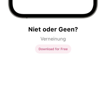
Niet oder Geen?
Verneinung
Download for Free
Niet oder Geen?
Ze vindt voetbal
_____
leuk.
Ze vindt voetbal
niet
leuk.
Karin is
_____
in de
Karin is
niet
in de
woonkamer.
woonkamer.
In de pauze eet ze
_____
In de pauze eet ze
geen