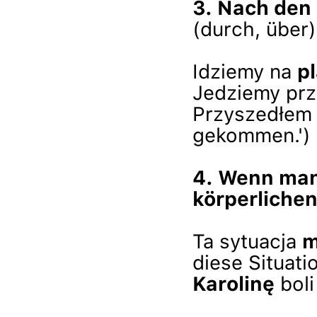
3. Nach den
(durch, über),
Idziemy na
p
Jedziemy pr
Przyszedłem
gekommen.')
4. Wenn man
körperlichen
Ta sytuacja
m
diese Situatio
Karolinę
boli