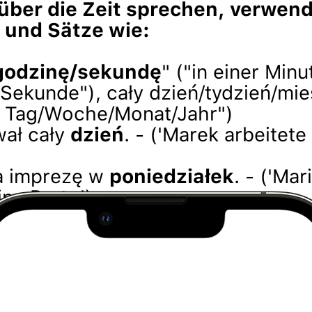
über die Zeit sprechen, verwend
und Sätze wie:
godzinę/sekundę
" ("in einer Minu
Sekunde"), cały dzień/tydzień/mie
 Tag/Woche/Monat/Jahr")
ał cały
dzień
. - ('Marek arbeitet
na imprezę w
poniedziałek
. - ('Ma
ne Party.')