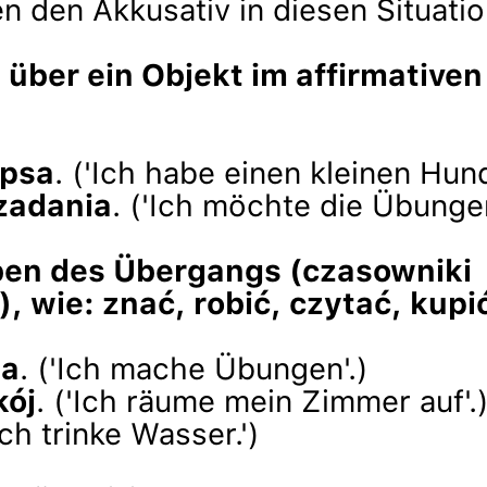
n den Akkusativ in diesen Situatio
über ein Objekt im affirmativen
psa
. ('Ich habe einen kleinen Hund
zadania
. ('Ich möchte die Übunge
ben des Übergangs (czasowniki
, wie: znać, robić, czytać, kupić
ia
. ('Ich mache Übungen'.)
kój
. ('Ich räume mein Zimmer auf'.
'Ich trinke Wasser.')