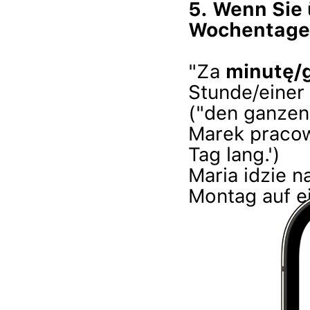
5. Wenn Sie 
Wochentage 
"Za
minutę/
Stunde/einer 
("den ganzen
Marek pracow
Tag lang.')
Maria idzie 
Montag auf ei