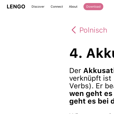
LENGO
Discover
Connect
About
Download
Polnisch
4. Akk
Der
Akkusat
verknüpft ist
Verbs). Er b
wen geht es
geht es bei 