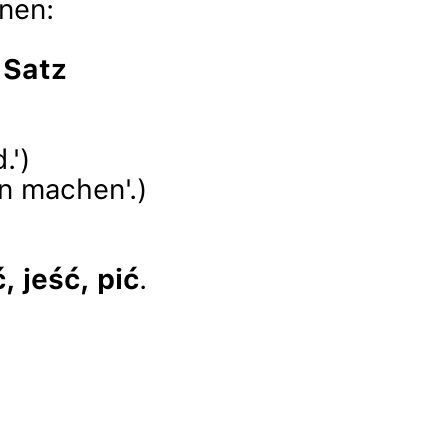
nen:
 Satz
.')
n machen'.)
, jeść, pić
.
)