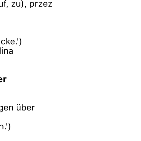
uf, zu), przez
cke.')
lina
er
rgen über
.')