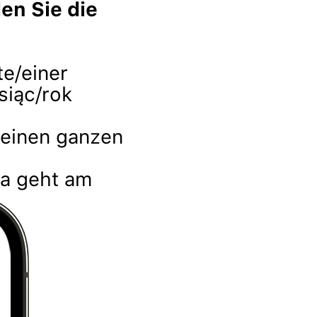
en Sie die
te/einer
siąc/rok
e einen ganzen
ria geht am