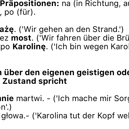
 Präpositionen:
na (in Richtung, a
 po (für).
lażę
. ('Wir gehen an den Strand.')
zez
most
. ('Wir fahren über die Brü
 po
Karolinę
. ('Ich bin wegen Karo
 über den eigenen geistigen od
 Zustand spricht
nie
martwi. - ('Ich mache mir So
n'.)
 głowa.- ('Karolina tut der Kopf weh