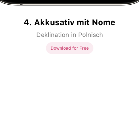
4. Akkusativ mit Nome
Deklination in Polnisch
Download for Free
Akkusativ mit Nome
k
angielski
.
Znam język
angielski
.
ek
.
Znam
Marka
.
e do lekarza w
Maria idzie do lekarza w