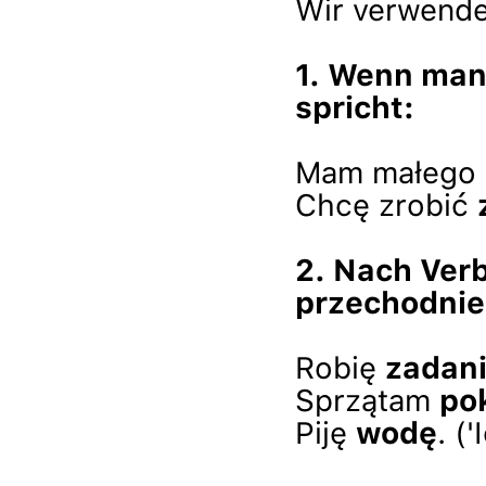
Wir verwende
1. Wenn man 
spricht:
Mam małego
Chcę zrobić
2. Nach Ver
przechodnie)
Robię
zadan
Sprzątam
po
Piję
wodę
. (