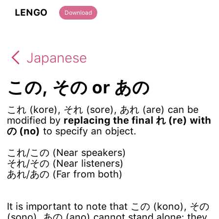
LENGO
Download
Japanese
この, その or あの
これ (kore), それ (sore), あれ (are) can be
modified by
replacing the final れ (re) with
の (no)
to specify an object.
これ/この (Near speakers)
それ/その (Near listeners)
あれ/あの (Far from both)
It is important to note that この (kono), その
(sono), あの (ano) cannot stand alone: they