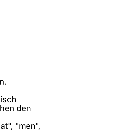
n.
isch
chen den
at", "men",