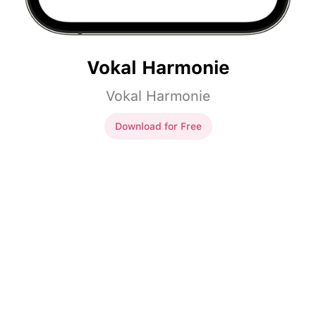
Vokal Harmonie
Vokal Harmonie
Download for Free
Vokal Harmonie
Ben de
kedi
seviyorum.
Ben de
kediyi
seviyorum.
Duvarlar
yeşile boyadılar.
Duvarları
yeşile boyadılar.
Köpeğin
pati
yaralanmış.
Köpeğin
patisi
yaralanmış.
Misafirlerine ayva
tatlı
Misafirlerine ayva
tatlısı