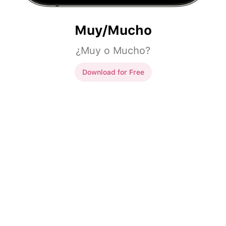
Muy/Mucho
¿Muy o Mucho?
Download for Free
Muy/Mucho
En mi ciudad hay
___
calles.
En mi ciudad hay
muchas
calles.
En mi casa hay
___
camas.
En mi casa hay
muchas
camas.
En mi cocina hay
___
platos.
En mi cocina hay
muchos
platos.
En mi jardín hay
___
En mi jardín hay
muchos
animales.
animales.
En mi familia hay
___
niños.
En mi familia hay
muchos
niños.