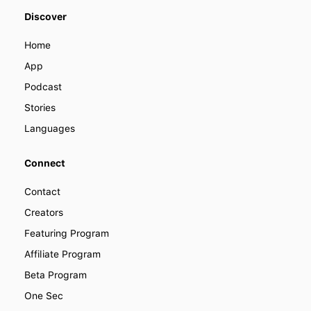
We offer various ways you can
Discover
become a part of LENGO. Find out
how you can collaborate with us to
Home
improve how people learn languages
around the world.
App
Podcast
Stories
Languages
Connect
Contact
Creators
Featuring Program
Affiliate Program
Beta Program
One Sec