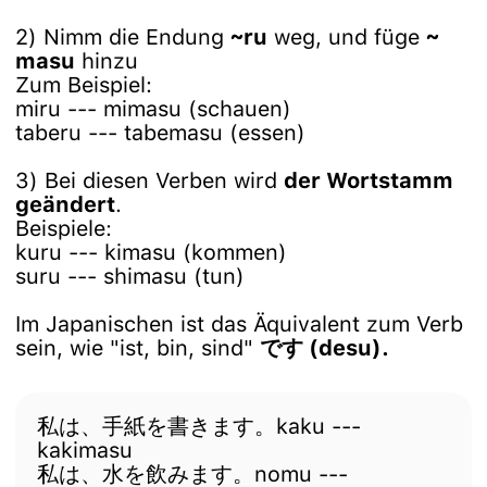
2) Nimm die Endung
~ru
weg, und füge
~
masu
hinzu
Zum Beispiel:
miru --- mimasu (schauen)
taberu --- tabemasu (essen)
3) Bei diesen Verben wird
der Wortstamm
geändert
.
Beispiele:
kuru --- kimasu (kommen)
suru --- shimasu (tun)
Im Japanischen ist das Äquivalent zum Verb
sein, wie "ist, bin, sind"
です (desu).
私は、手紙を書きます。kaku ---
kakimasu
私は、水を飲みます。nomu ---