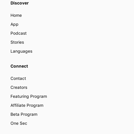
Discover
become a part of LENGO. Find out
how you can collaborate with us to
Home
improve how people learn languages
around the world.
App
Podcast
Stories
Languages
Connect
Contact
Creators
Featuring Program
Affiliate Program
Beta Program
One Sec