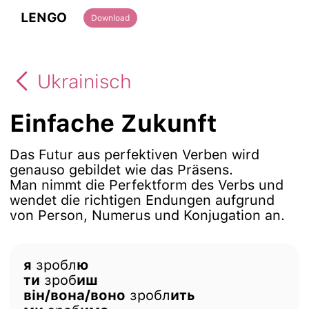
LENGO
Download
Ukrainisch
Einfache Zukunft
Das Futur aus perfektiven Verben wird
genauso gebildet wie das Präsens.
Man nimmt die Perfektform des Verbs und
wendet die richtigen Endungen aufgrund
von Person, Numerus und Konjugation an.
я
зробл
ю
ти
зроб
иш
він/вона/воно
зробл
ить