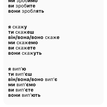
ми
зроб
имо
ви
зроб
ите
вони
зробл
ять
я
скаж
у
ти
скаж
еш
він/вона/воно
скаж
е
ми
скаж
емо
ви
скаж
ете
вони
скаж
уть
я
вип'
ю
ти
вип'
єш
він/вона/воно
вип'
є
ми
вип'
ємо
ви
вип'
єте
вони
вип'
ють