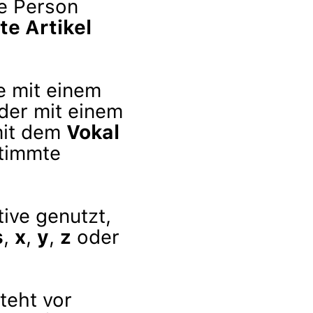
e Person
e Artikel
e mit einem
oder mit einem
mit dem
Vokal
stimmte
ive genutzt,
s
,
x
,
y
,
z
oder
teht vor