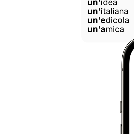
un'i
dea
un'i
taliana
un'e
dicola
un'a
mica