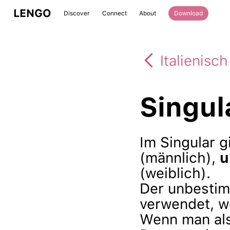
LENGO
Discover
Connect
About
Download
Italienisch
Singul
Im Singular g
(männlich),
u
(weiblich).
Der unbestim
verwendet, w
Wenn man al