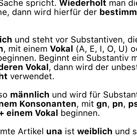
Sache spricht.
Wiederholt
man di
he, dann wird hierfür der
bestimmt
ich
und steht vor Substantiven, di
n
, mit einem
Vokal
(A, E, I, O, U) 
eginnen. Beginnt ein Substantiv 
deren Vokal
, dann wird der unbe
ht
verwendet.
nso
männlich
und wird für Substant
inem Konsonanten
, mit
gn
,
pn
,
p
 + einem Vokal
beginnen.
mte Artikel
una
ist
weiblich
und s