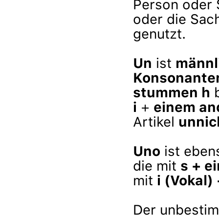
Person oder 
oder die Sac
genutzt.
Un
ist
männl
Konsonante
stummen h
b
i
+
einem an
Artikel
unnic
Uno
ist ebe
die mit
s + e
mit
i (Vokal)
Der unbestim