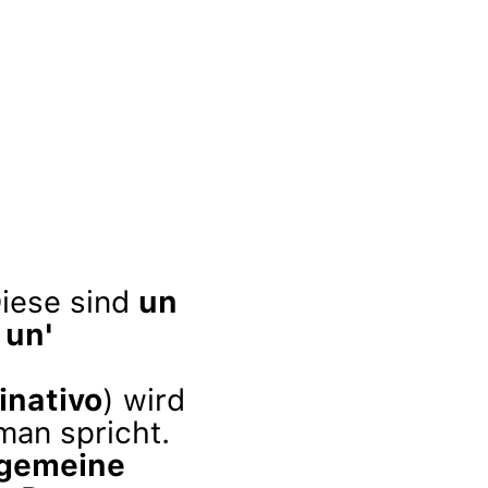
Diese sind
un
d
un'
inativo
) wird
man spricht.
lgemeine