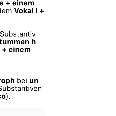
s + einem
 dem
Vokal i +
Substantiv
tummen h
i + einem
roph
bei
un
ubstantiven
co
).