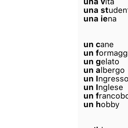
una v
ita
una st
uden
una ie
na
un c
ane
un f
ormagg
un g
elato
un a
lbergo
un I
ngress
un I
nglese
un f
rancobo
un h
obby