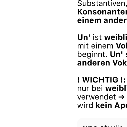
Substantiven
Konsonante
einem ander
Un'
ist
weibl
mit einem
Vo
beginnt.
Un'
anderen Vok
! WICHTIG !:
nur bei
weibl
verwendet ➔
wird
kein Ap