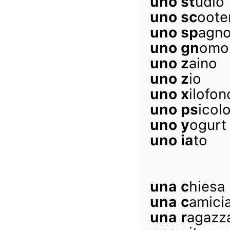
uno st
udio
uno sc
oote
uno sp
agno
uno gn
omo
uno z
aino
uno z
io
uno x
ilofon
uno ps
icol
uno y
ogurt
uno ia
to
una c
hiesa
una c
amici
una r
agazz