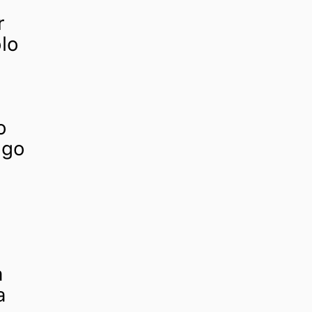
r
lo
o
ogo
a
a