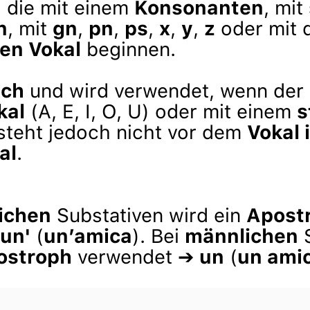
, die mit einem
Konsonanten
, mit
n
, mit
gn
,
pn
,
ps
,
x
,
y
,
z
oder mit
en Vokal
beginnen.
ich
und wird verwendet, wenn der 
kal
(A, E, I, O, U) oder mit einem
s
steht jedoch nicht vor dem
Vokal 
al
.
ichen
Substativen wird ein
Apost
un'
(
un’amica
). Bei
männlichen
S
ostroph
verwendet ➔
un
(
un ami