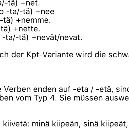
a/-tä) +net.
b -ta/-tä) +nee
/-tä) +nemme.
-tä) +nette.
 -ta/-tä) +nevät/nevat.
h der Kpt-Variante wird die sch
:
 Verben enden auf -eta / -etä, sin
ben vom Typ 4. Sie müssen auswe
kiivetä: minä kiipeän, sinä kiipeät,