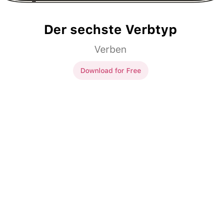
Der sechste Verbtyp
Verben
Download for Free
 sechste Verbtyp
detä
silmissä.
Sinähän
pitenet
silmissä.
ssä te
paeta
Tässä pelissä te
pakenette
meitä.
arempaan
Me
kykenemme
parempaan