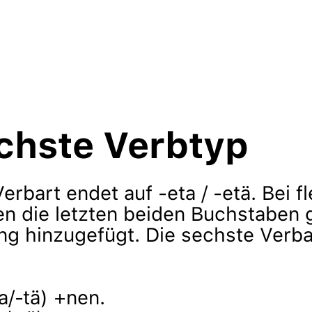
chste Verbtyp
erbart endet auf -eta / -etä. Bei fl
n die letzten beiden Buchstaben 
g hinzugefügt. Die sechste Verbar
a/-tä) +nen.